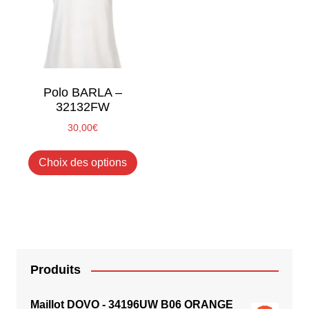
optio
peuvent
peuve
être
être
choisies
chois
sur
sur
la
la
page
Polo BARLA –
page
32132FW
du
du
produit
30,00
€
produ
Ce
Choix des options
produit
a
plusieurs
variations.
Les
options
peuvent
Produits
être
choisies
Maillot DOVO - 34196UW B06 ORANGE