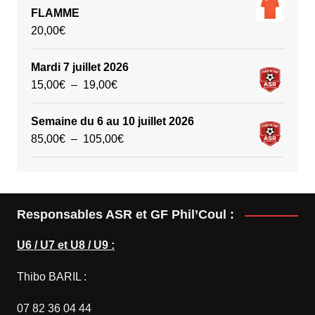
sur
FLAMME
la
20,00
€
page
du
Mardi 7 juillet 2026
produit
Plage
15,00
€
–
19,00
€
de
prix :
Semaine du 6 au 10 juillet 2026
15,00€
Plage
85,00
€
–
105,00
€
à
de
19,00€
prix :
85,00€
à
Responsables ASR et GF Phil’Coul :
105,00€
U6 / U7 et U8 / U9 :
Thibo BARIL :
07 82 36 04 44