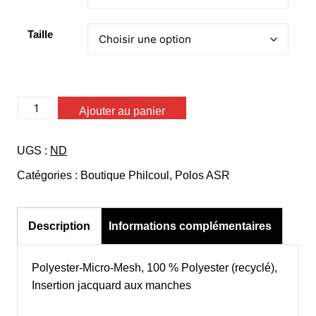
était :
est :
22,75€.
20,00€.
Taille
quantité
Ajouter au panier
de
Polo
UGS :
ND
Jako
Performance
Catégories :
Boutique Philcoul
,
Polos ASR
Description
Informations complémentaires
Polyester-Micro-Mesh, 100 % Polyester (recyclé),
Insertion jacquard aux manches