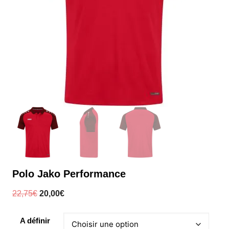
Polo Jako Performance
Le
Le
22,75
€
20,00
€
prix
prix
initial
actuel
A définir