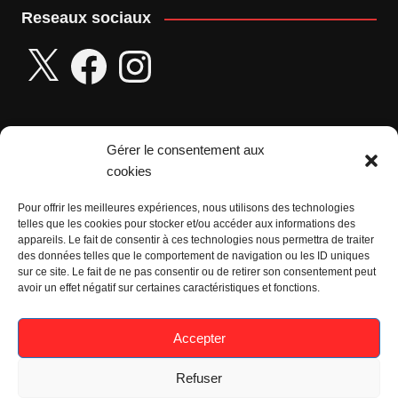
Reseaux sociaux
X
Facebook
Instagram
Gérer le consentement aux
Seniors :
cookies
Sevan LE DIGABEL :
Pour offrir les meilleures expériences, nous utilisons des technologies
telles que les cookies pour stocker et/ou accéder aux informations des
appareils. Le fait de consentir à ces technologies nous permettra de traiter
06 95 42 45 72
des données telles que le comportement de navigation ou les ID uniques
sur ce site. Le fait de ne pas consentir ou de retirer son consentement peut
Vétérans :
avoir un effet négatif sur certaines caractéristiques et fonctions.
Sébastien ODIE :
Accepter
06 24 64 12 32
Refuser