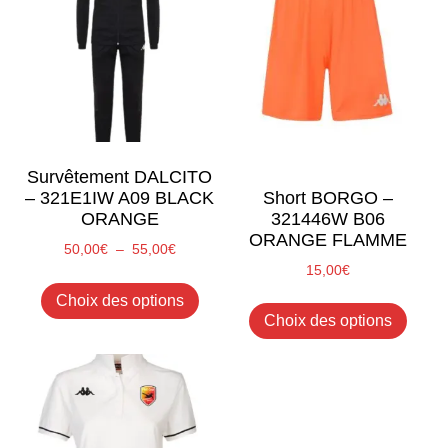
Survêtement DALCITO
Short BORGO –
– 321E1IW A09 BLACK
321446W B06
ORANGE
ORANGE FLAMME
Plage
50,00
€
–
55,00
€
de
15,00
€
Ce
prix :
Ce
Choix des options
produit
50,00€
Choix des options
produ
a
à
a
plusieurs
55,00€
plusi
variations.
variat
Les
Les
options