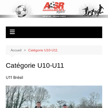
Aller
au
ASR Football
Ambiance – Serieux – Respect
contenu
Accueil
Catégorie U10-U11
Catégorie U10-U11
U11 Brésil