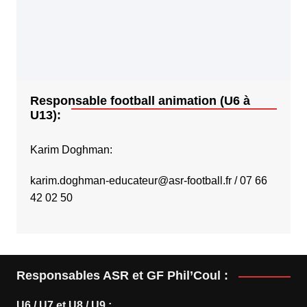
Responsable football animation (U6 à
U13):
Karim Doghman:
karim.doghman-educateur@asr-football.fr
/ 07 66
42 02 50
Responsables ASR et GF Phil’Coul :
U6 / U7 et U8 / U9 :