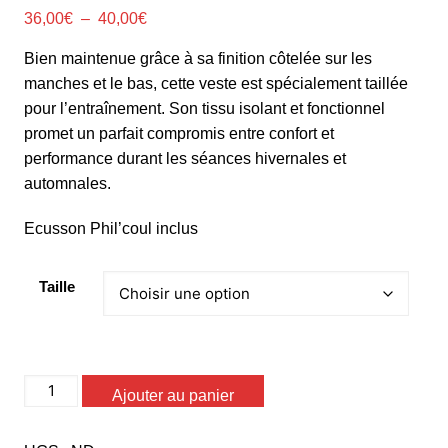
Plage
36,00
€
–
40,00
€
de
Bien maintenue grâce à sa finition côtelée sur les
prix :
manches et le bas, cette veste est spécialement taillée
36,00€
pour l’entraînement. Son tissu isolant et fonctionnel
à
promet un parfait compromis entre confort et
40,00€
performance durant les séances hivernales et
automnales.
Ecusson Phil’coul inclus
Taille
quantité
Ajouter au panier
de
Sweat