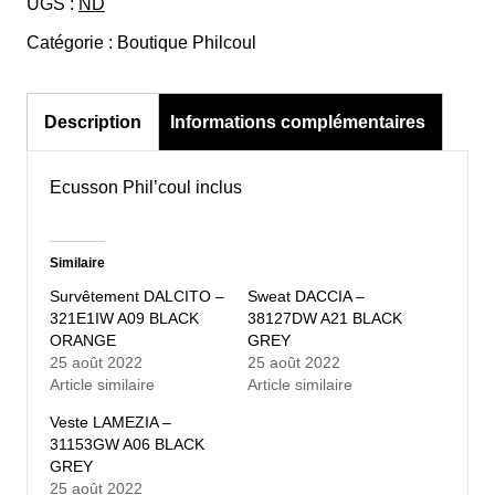
UGS :
ND
zippé
DACONE
Catégorie :
Boutique Philcoul
-
381263W
014
Description
Informations complémentaires
BLACK
ORANGE
Ecusson Phil’coul inclus
Similaire
Survêtement DALCITO –
Sweat DACCIA –
321E1IW A09 BLACK
38127DW A21 BLACK
ORANGE
GREY
25 août 2022
25 août 2022
Article similaire
Article similaire
Veste LAMEZIA –
31153GW A06 BLACK
GREY
25 août 2022