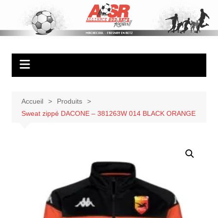
Aller
au
ASR Football
Ambiance – Serieux – Respect
contenu
Accueil
Produits
Sweat zippé DACONE – 381263W 014 BLACK ORANGE