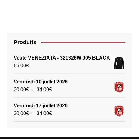
a
plusieurs
variations.
Les
options
peuvent
Produits
être
choisies
Veste VENEZIATA - 321326W 005 BLACK
sur
65,00
€
la
page
Vendredi 10 juillet 2026
du
Plage
30,00
€
–
34,00
€
produit
de
prix :
Vendredi 17 juillet 2026
30,00€
Plage
30,00
€
–
34,00
€
à
de
34,00€
prix :
30,00€