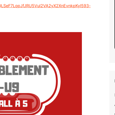
Santé
U6 à U9
IpQLSeF7LqpJfJRU5Vul2VA2yX2XnEvnkpKyI593-
Vétérans