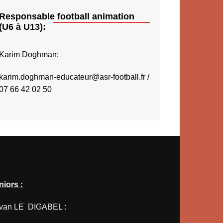
Responsable football animation
(U6 à U13):
Karim Doghman:
karim.doghman-educateur@asr-football.fr
/
07 66 42 02 50
niors :
van LE DIGABEL :