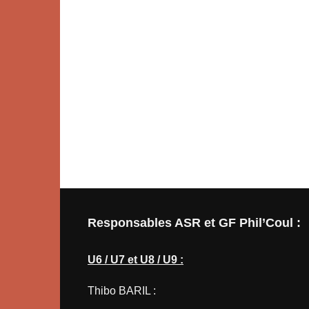
Responsables ASR et GF Phil’Coul :
U6 / U7 et U8 / U9 :
Thibo BARIL :