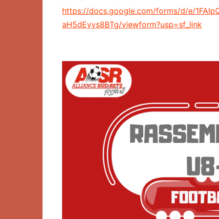
Organigrammes sportifs
https://docs.google.com/forms/d/e/1FA
aH5dEyys8BTg/viewform?usp=sf_link
Règlement intérieur