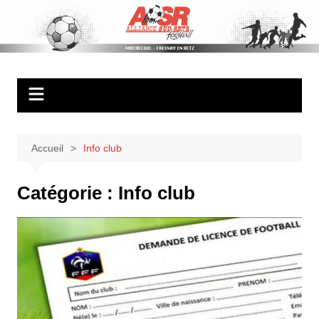
Aller
au
ASR Football
Ambiance – Serieux – Respect
contenu
Accueil
Info club
Catégorie :
Info club