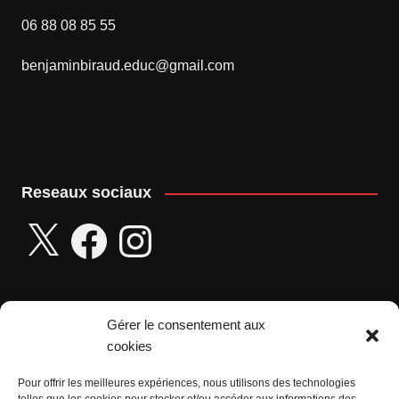
06 88 08 85 55
benjaminbiraud.educ@gmail.com
Reseaux sociaux
X
Facebook
Instagram
Gérer le consentement aux
Seniors :
cookies
Sevan LE DIGABEL :
Pour offrir les meilleures expériences, nous utilisons des technologies